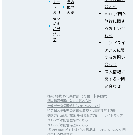
ナー
その
合わせ
ド
他の
お申
客船
MICE／団体
込み
旅行に関す
から
るお問い合
ご出
発ま
わせ
で
コンプライ
アンスに関
するお問い
合わせ
個人情報に
関するお問
い合わせ
標識･約款･旅行条件書･その他
利用規約
個人情報保護に対する基本方針
一般データ保護規則(GDPR&UK GDPR)
特定個人情報等の適正な取扱いに関する基本方針
勧誘方針及び比較説明･推奨販売方針
サイトマップ
メルマガの配信登録は
こちら
メルマガの配信停止は
こちら
「SAP Concur®」およびSAP製品は、SAP SE又は SAPの関
連会社の商標です。