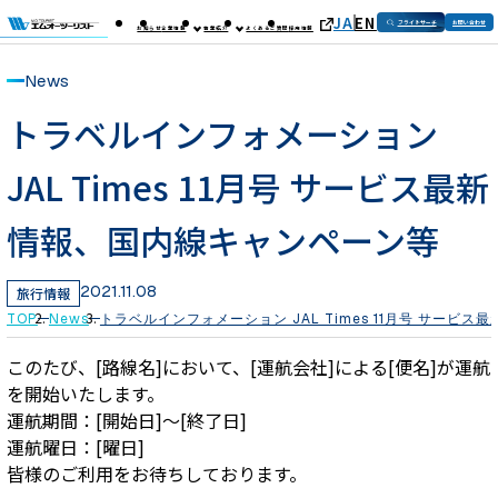
JA
EN
フライトサーチ
お問い合わせ
お知らせ
企業情報
事業紹介
よくあるご質問
採用情報
News
トラベルインフォメーション
JAL Times 11月号 サービス最新
情報、国内線キャンペーン等
2021.11.08
旅行情報
TOP
News
トラベルインフォメーション JAL Times 11月号 サービ
このたび、[路線名]において、[運航会社]による[便名]が運航
を開始いたします。
運航期間：[開始日]～[終了日]
運航曜日：[曜日]
皆様のご利用をお待ちしております。