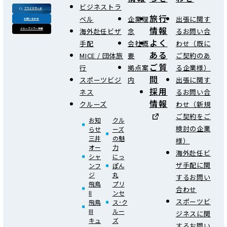
ビジネストラ
フライトサーチ
旅行
ベル
企業理
出張に関す
お問い合わせ
情報
海外赴任ビザ
念
るお問い合
クルーズツアー検索
よく
手配
会社概
わせ（既に
ある
MICE / 団体旅
要
ご契約のあ
ご質
行
拠点案
る企業様）
問
スポーツビジ
内
出張に関す
採用
ネス
るお問い合
情報
クルーズ
わせ（新規
ご契約をご
お知
クル
検討の企業
らせ
ーズ
三井
の魅
様）
オー
力
海外赴任ビ
シャ
にっ
ザ手配に関
ンフ
ぽん
ジ
丸
するお問い
飛鳥
プリ
合わせ
II
ンセ
スポーツビ
飛鳥
ス･ク
III
ルー
ジネスに関
キュ
ズ
するお問い