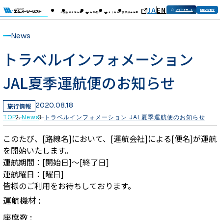
JA
EN
フライトサーチ
お問い合わせ
お知らせ
企業情報
事業紹介
よくあるご質問
採用情報
News
トラベルインフォメーション
JAL夏季運航便のお知らせ
2020.08.18
旅行情報
TOP
News
トラベルインフォメーション JAL夏季運航便のお知らせ
このたび、[路線名]において、[運航会社]による[便名]が運航
を開始いたします。
運航期間：[開始日]～[終了日]
運航曜日：[曜日]
皆様のご利用をお待ちしております。
運航機材 :
座席数 :