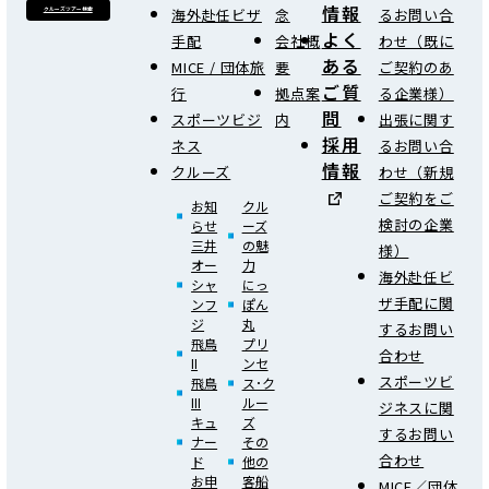
情報
海外赴任ビザ
念
るお問い合
クルーズツアー検索
よく
手配
会社概
わせ（既に
ある
MICE / 団体旅
要
ご契約のあ
ご質
行
拠点案
る企業様）
問
スポーツビジ
内
出張に関す
採用
ネス
るお問い合
情報
クルーズ
わせ（新規
ご契約をご
お知
クル
検討の企業
らせ
ーズ
三井
の魅
様）
オー
力
海外赴任ビ
シャ
にっ
ザ手配に関
ンフ
ぽん
ジ
丸
するお問い
飛鳥
プリ
合わせ
II
ンセ
スポーツビ
飛鳥
ス･ク
III
ルー
ジネスに関
キュ
ズ
するお問い
ナー
その
合わせ
ド
他の
お申
客船
MICE／団体