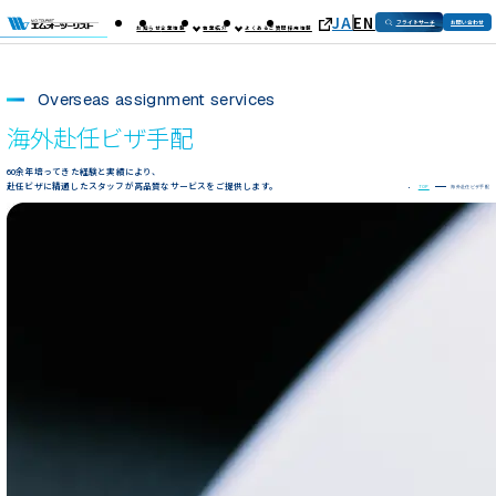
JA
EN
フライトサーチ
お問い合わせ
お知らせ
企業情報
事業紹介
よくあるご質問
採用情報
Overseas assignment services
海外赴任ビザ手配
60余年培ってきた経験と実績により、
赴任ビザに精通したスタッフが高品質な
サービスをご提供します。
TOP
海外赴任ビザ手配