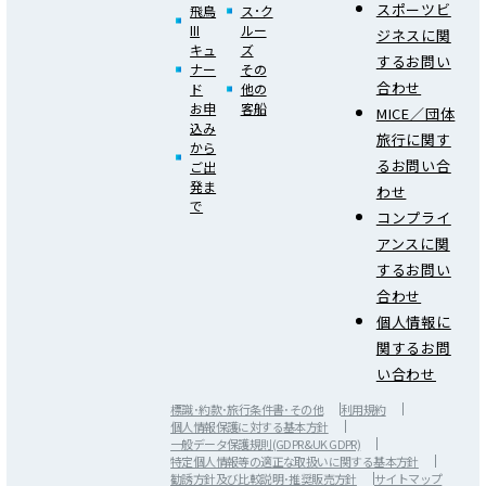
スポーツビ
飛鳥
ス･ク
III
ルー
ジネスに関
キュ
ズ
するお問い
ナー
その
合わせ
ド
他の
お申
客船
MICE／団体
込み
旅行に関す
から
るお問い合
ご出
発ま
わせ
で
コンプライ
アンスに関
するお問い
合わせ
個人情報に
関するお問
い合わせ
標識･約款･旅行条件書･その他
利用規約
個人情報保護に対する基本方針
一般データ保護規則(GDPR&UK GDPR)
特定個人情報等の適正な取扱いに関する基本方針
勧誘方針及び比較説明･推奨販売方針
サイトマップ