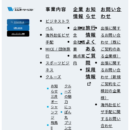
事業内容
企業
お知
お問い合
情報
らせ
わせ
ビジネストラ
フライトサーチ
旅行
ベル
企業理
出張に関す
お問い合わせ
情報
海外赴任ビザ
念
るお問い合
クルーズツアー検索
よく
手配
会社概
わせ（既に
ある
MICE / 団体旅
要
ご契約のあ
ご質
行
拠点案
る企業様）
問
スポーツビジ
内
出張に関す
採用
ネス
るお問い合
情報
クルーズ
わせ（新規
ご契約をご
お知
クル
検討の企業
らせ
ーズ
三井
の魅
様）
オー
力
海外赴任ビ
シャ
にっ
ザ手配に関
ンフ
ぽん
ジ
丸
するお問い
飛鳥
プリ
合わせ
II
ンセ