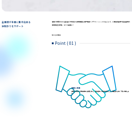
企業様が本業に集中出来る
複雑で手間のかかる赴任ビザ手続きを経験豊富な専門集団へアウトソーシングすることで、人事担当者様や赴任者様の
業務負担を軽減、コスト削減に！
体制作りをサポート
私たちの強み
Point ( 01 )
信頼と実績
年間3,500名のビザ取得経験と実績を活かし、赴任者様･ご家族様が安心してご渡航頂ける様、丁寧に手配しま
す。