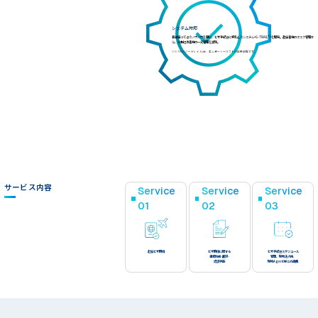
システム対応
長年培ってきたノウハウを基に、ビザ手続きに特化したシステム<G-TRAIL®>を開発。赴任者様のタスク管理か
ら、人事担当者様の一元管理を実現。
※G-TRAIL(ジートレイル)は、エムオーツーリストの登録商標です。
サービス内容
Service
Service
Service
01
02
03
赴任ビザ取得
ビザ取得に関する
ビザ手続きスケジュール
書類作成･翻訳･
管理、現地法人様、
認証手配
現地Agent様との連携