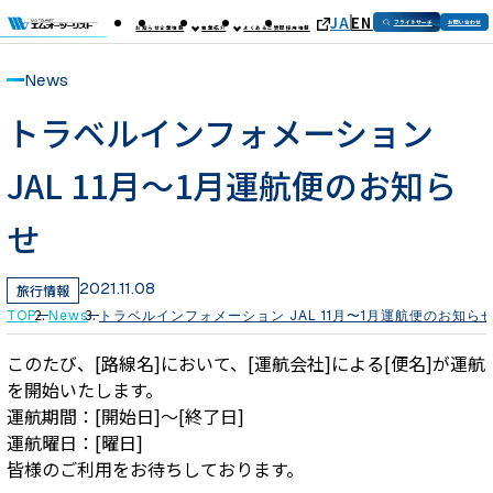
JA
EN
フライトサーチ
お問い合わせ
お知らせ
企業情報
事業紹介
よくあるご質問
採用情報
News
トラベルインフォメーション
JAL 11月〜1月運航便のお知ら
せ
2021.11.08
旅行情報
TOP
News
トラベルインフォメーション JAL 11月〜1月運航便のお知ら
このたび、[路線名]において、[運航会社]による[便名]が運航
を開始いたします。
運航期間：[開始日]～[終了日]
運航曜日：[曜日]
皆様のご利用をお待ちしております。