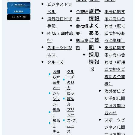
ビジネストラ
フライトサーチ
旅行
ベル
企業理
出張に関す
お問い合わせ
情報
海外赴任ビザ
念
るお問い合
クルーズツアー検索
よく
手配
会社概
わせ（既に
ある
MICE / 団体旅
要
ご契約のあ
ご質
行
拠点案
る企業様）
問
スポーツビジ
内
出張に関す
採用
ネス
るお問い合
情報
クルーズ
わせ（新規
ご契約をご
お知
クル
検討の企業
らせ
ーズ
三井
の魅
様）
オー
力
海外赴任ビ
シャ
にっ
ザ手配に関
ンフ
ぽん
ジ
丸
するお問い
飛鳥
プリ
合わせ
II
ンセ
スポーツビ
飛鳥
ス･ク
III
ルー
ジネスに関
キュ
ズ
するお問い