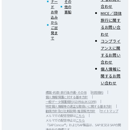
ナー
その
合わせ
ド
他の
お申
客船
MICE／団体
込み
旅行に関す
から
るお問い合
ご出
発ま
わせ
で
コンプライ
アンスに関
するお問い
合わせ
個人情報に
関するお問
い合わせ
標識･約款･旅行条件書･その他
利用規約
個人情報保護に対する基本方針
一般データ保護規則(GDPR&UK GDPR)
特定個人情報等の適正な取扱いに関する基本方針
勧誘方針及び比較説明･推奨販売方針
サイトマップ
メルマガの配信登録は
こちら
メルマガの配信停止は
こちら
「SAP Concur®」およびSAP製品は、SAP SE又は SAPの関
連会社の商標です。