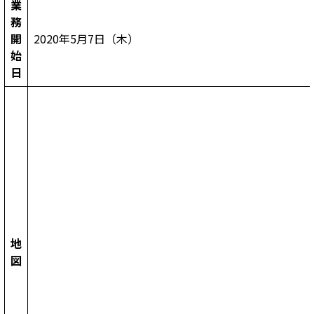
業
務
開
2020年5月7日（木）
始
日
地
図