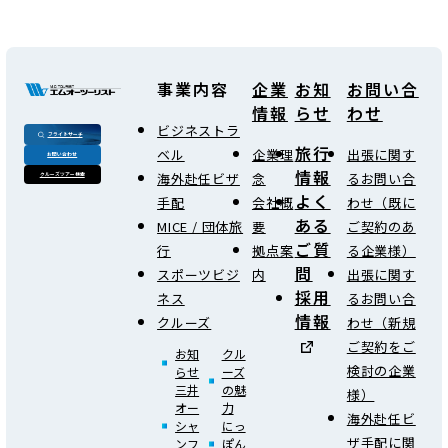
事業内容
企業
お知
お問い合
情報
らせ
わせ
ビジネストラ
フライトサーチ
旅行
ベル
企業理
出張に関す
お問い合わせ
情報
海外赴任ビザ
念
るお問い合
クルーズツアー検索
よく
手配
会社概
わせ（既に
ある
MICE / 団体旅
要
ご契約のあ
ご質
行
拠点案
る企業様）
問
スポーツビジ
内
出張に関す
採用
ネス
るお問い合
情報
クルーズ
わせ（新規
ご契約をご
お知
クル
検討の企業
らせ
ーズ
三井
の魅
様）
オー
力
海外赴任ビ
シャ
にっ
ザ手配に関
ンフ
ぽん