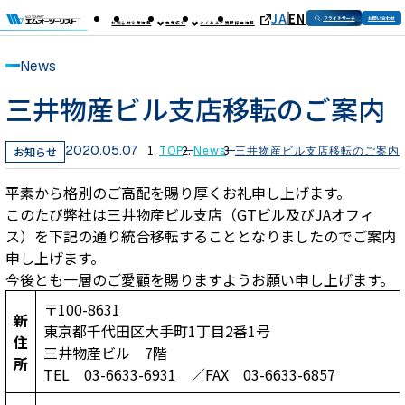
JA
EN
フライトサーチ
お問い合わせ
お知らせ
企業情報
事業紹介
よくあるご質問
採用情報
News
三井物産ビル支店移転のご案内
2020.05.07
お知らせ
TOP
News
三井物産ビル支店移転のご案内
平素から格別のご高配を賜り厚くお礼申し上げます。
このたび弊社は三井物産ビル支店（GTビル及びJAオフィ
ス）を下記の通り統合移転することとなりましたのでご案内
申し上げます。
今後とも一層のご愛顧を賜りますようお願い申し上げます。
〒100-8631
新
東京都千代田区大手町1丁目2番1号
住
三井物産ビル 7階
所
TEL 03-6633-6931 ／FAX 03-6633-6857