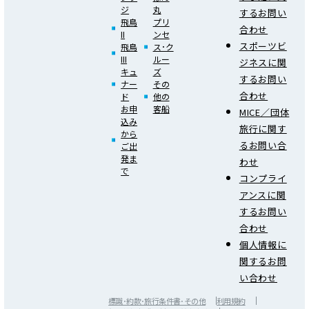
ジ
丸
するお問い
飛鳥
プリ
合わせ
II
ンセ
スポーツビ
飛鳥
ス･ク
III
ルー
ジネスに関
キュ
ズ
するお問い
ナー
その
合わせ
ド
他の
お申
客船
MICE／団体
込み
旅行に関す
から
るお問い合
ご出
発ま
わせ
で
コンプライ
アンスに関
するお問い
合わせ
個人情報に
関するお問
い合わせ
標識･約款･旅行条件書･その他
利用規約