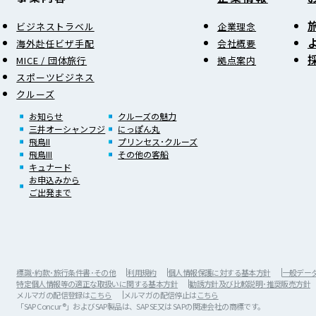
ビジネストラベル
企業理念
海外赴任ビザ手配
会社概要
MICE / 団体旅行
拠点案内
スポーツビジネス
クルーズ
お知らせ
クルーズの魅力
三井オーシャンフジ
にっぽん丸
飛鳥II
プリンセス･クルーズ
飛鳥III
その他の客船
キュナード
お申込みから
ご出発まで
標識･約款･旅行条件書･その他
利用規約
個人情報保護に対する基本方針
一般データ保
特定個人情報等の適正な取扱いに関する基本方針
勧誘方針及び比較説明･推奨販売方針
メルマガの配信登録は
こちら
メルマガの配信停止は
こちら
「SAP Concur®」およびSAP製品は、SAP SE又は SAPの関連会社の商標です。