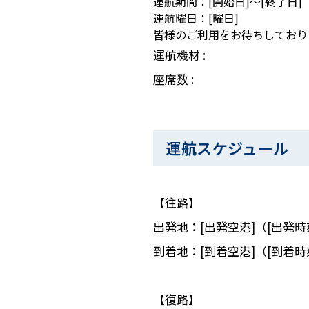
運航期間：[開始日]～[終了日]
運航曜日：[曜日]
皆様のご利用をお待ちしており
運航機材 :
座席数 :
運航スケジュール
【往路】
出発地：[出発空港]（[出発時
到着地：[到着空港]（[到着時
【復路】