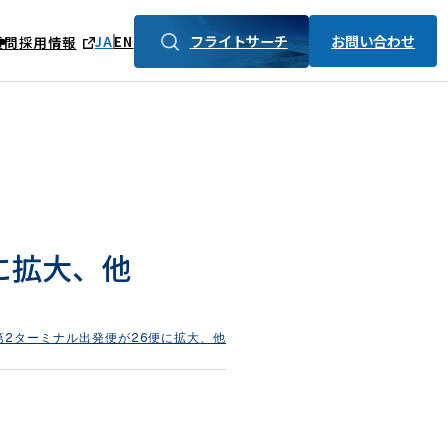
フライトサーチ
お問い合わせ
JA
EN
質問
採用情報
に拡大、他
第2ターミナル出発便が26便に拡大、他