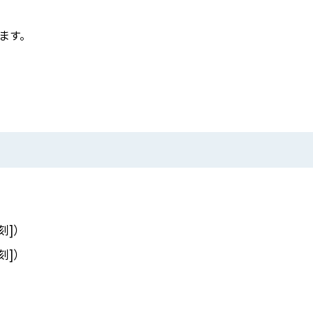
ます。
刻]）
刻]）