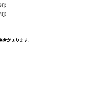
刻]）
刻]）
場合があります。