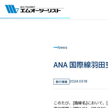
News
ANA 国際線羽
2024.03.18
旅行情報
このたび、[路線名]において、