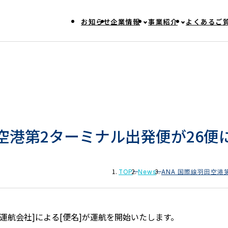
お知らせ
企業情報
事業紹介
よくあるご
田空港第2ターミナル出発便が26便
TOP
News
ANA 国際線羽田空港
[運航会社]による[便名]が運航を開始いたします。