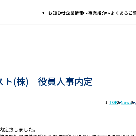
お知らせ
企業情報
事業紹介
よくあるご
ト(株) 役員人事内定
TOP
News
内定致しました。