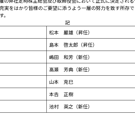
日開催の弊社定時株主総会及び取締役会において正式に決定され
充実をはかり皆様のご要望に添うよう一層の努力を致す所存で
す。
記
松本 巌雄（昇任）
島本 啓太郎（昇任）
嶋田 和芳（新任）
髙瀬 芳典（新任）
山本 克巳
本𠮷 正樹
池村 英之（新任）