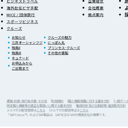
ビジネストラベル
企業理念
海外赴任ビザ手配
会社概要
MICE / 団体旅行
拠点案内
スポーツビジネス
クルーズ
お知らせ
クルーズの魅力
三井オーシャンフジ
にっぽん丸
飛鳥II
プリンセス･クルーズ
飛鳥III
その他の客船
キュナード
お申込みから
ご出発まで
標識･約款･旅行条件書･その他
利用規約
個人情報保護に対する基本方針
一般データ保
特定個人情報等の適正な取扱いに関する基本方針
勧誘方針及び比較説明･推奨販売方針
メルマガの配信登録は
こちら
メルマガの配信停止は
こちら
「SAP Concur®」およびSAP製品は、SAP SE又は SAPの関連会社の商標です。