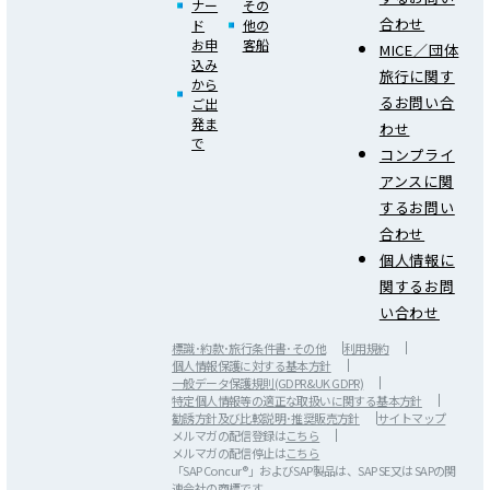
ナー
その
合わせ
ド
他の
お申
客船
MICE／団体
込み
旅行に関す
から
るお問い合
ご出
発ま
わせ
で
コンプライ
アンスに関
するお問い
合わせ
個人情報に
関するお問
い合わせ
標識･約款･旅行条件書･その他
利用規約
個人情報保護に対する基本方針
一般データ保護規則(GDPR&UK GDPR)
特定個人情報等の適正な取扱いに関する基本方針
勧誘方針及び比較説明･推奨販売方針
サイトマップ
メルマガの配信登録は
こちら
メルマガの配信停止は
こちら
「SAP Concur®」およびSAP製品は、SAP SE又は SAPの関
連会社の商標です。