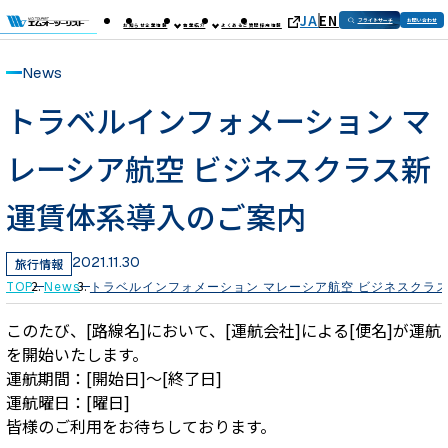
JA
EN
フライトサーチ
お問い合わせ
お知らせ
企業情報
事業紹介
よくあるご質問
採用情報
News
トラベルインフォメーション マ
レーシア航空 ビジネスクラス新
運賃体系導入のご案内
2021.11.30
旅行情報
TOP
News
トラベルインフォメーション マレーシア航空 ビジネスクラ
このたび、[路線名]において、[運航会社]による[便名]が運航
を開始いたします。
運航期間：[開始日]～[終了日]
運航曜日：[曜日]
皆様のご利用をお待ちしております。