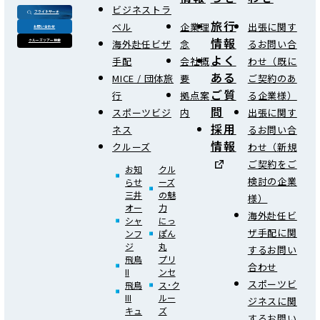
ビジネストラ
フライトサーチ
旅行
ベル
企業理
出張に関す
お問い合わせ
情報
海外赴任ビザ
念
るお問い合
クルーズツアー検索
よく
手配
会社概
わせ（既に
ある
MICE / 団体旅
要
ご契約のあ
ご質
行
拠点案
る企業様）
問
スポーツビジ
内
出張に関す
採用
ネス
るお問い合
情報
クルーズ
わせ（新規
ご契約をご
お知
クル
検討の企業
らせ
ーズ
三井
の魅
様）
オー
力
海外赴任ビ
シャ
にっ
ザ手配に関
ンフ
ぽん
ジ
丸
するお問い
飛鳥
プリ
合わせ
II
ンセ
スポーツビ
飛鳥
ス･ク
III
ルー
ジネスに関
キュ
ズ
するお問い