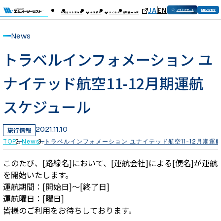
JA
EN
フライトサーチ
お問い合わせ
お知らせ
企業情報
事業紹介
よくあるご質問
採用情報
News
トラベルインフォメーション ユ
ナイテッド航空11-12月期運航
スケジュール
2021.11.10
旅行情報
TOP
News
トラベルインフォメーション ユナイテッド航空11-12月期運
このたび、[路線名]において、[運航会社]による[便名]が運航
を開始いたします。
運航期間：[開始日]～[終了日]
運航曜日：[曜日]
皆様のご利用をお待ちしております。