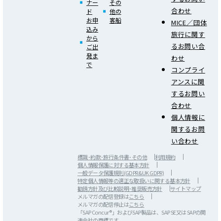
ナー
その
合わせ
ド
他の
お申
客船
MICE／団体
込み
旅行に関す
から
るお問い合
ご出
発ま
わせ
で
コンプライ
アンスに関
するお問い
合わせ
個人情報に
関するお問
い合わせ
標識･約款･旅行条件書･その他
利用規約
個人情報保護に対する基本方針
一般データ保護規則(GDPR&UK GDPR)
特定個人情報等の適正な取扱いに関する基本方針
勧誘方針及び比較説明･推奨販売方針
サイトマップ
メルマガの配信登録は
こちら
メルマガの配信停止は
こちら
「SAP Concur®」およびSAP製品は、SAP SE又は SAPの関
連会社の商標です。