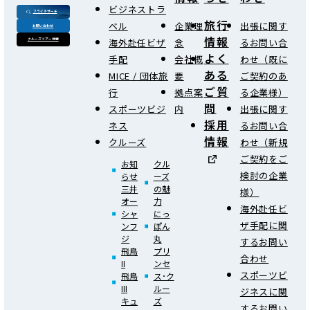
ビジネストラ
フライトサーチ
旅行
ベル
企業理
出張に関す
お問い合わせ
情報
海外赴任ビザ
念
るお問い合
クルーズツアー検索
よく
手配
会社概
わせ（既に
ある
MICE / 団体旅
要
ご契約のあ
ご質
行
拠点案
る企業様）
問
スポーツビジ
内
出張に関す
採用
ネス
るお問い合
情報
クルーズ
わせ（新規
ご契約をご
お知
クル
検討の企業
らせ
ーズ
三井
の魅
様）
オー
力
海外赴任ビ
シャ
にっ
ザ手配に関
ンフ
ぽん
ジ
丸
するお問い
飛鳥
プリ
合わせ
II
ンセ
スポーツビ
飛鳥
ス･ク
III
ルー
ジネスに関
キュ
ズ
するお問い