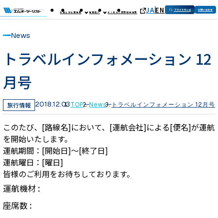
JA
EN
フライトサーチ
お問い合わせ
お知らせ
企業情報
事業紹介
よくあるご質問
採用情報
News
トラベルインフォメーション 12
月号
2018.12.03
旅行情報
TOP
News
トラベルインフォメーション 12月号
このたび、[路線名]において、[運航会社]による[便名]が運航
を開始いたします。
運航期間：[開始日]～[終了日]
運航曜日：[曜日]
皆様のご利用をお待ちしております。
運航機材 :
座席数 :