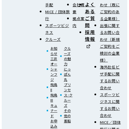
よく
手配
会社概
わせ（既に
ある
MICE / 団体旅
要
ご契約のあ
ご質
行
拠点案
る企業様）
問
スポーツビジ
内
出張に関す
採用
ネス
るお問い合
情報
クルーズ
わせ（新規
ご契約をご
お知
クル
検討の企業
らせ
ーズ
三井
の魅
様）
オー
力
海外赴任ビ
シャ
にっ
ザ手配に関
ンフ
ぽん
ジ
丸
するお問い
飛鳥
プリ
合わせ
II
ンセ
スポーツビ
飛鳥
ス･ク
III
ルー
ジネスに関
キュ
ズ
するお問い
ナー
その
合わせ
ド
他の
お申
客船
MICE／団体
込み