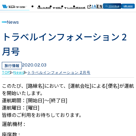
JA
EN
フライトサーチ
お問い合わせ
お知らせ
企業情報
事業紹介
よくあるご質問
採用情報
News
トラベルインフォメーション 2
月号
2020.02.03
旅行情報
TOP
News
トラベルインフォメーション 2月号
このたび、[路線名]において、[運航会社]による[便名]が運航
を開始いたします。
運航期間：[開始日]～[終了日]
運航曜日：[曜日]
皆様のご利用をお待ちしております。
運航機材 :
座席数 :