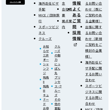
情報
海外赴任ビザ
念
るお問い合
クルーズツアー検索
よく
手配
会社概
わせ（既に
ある
MICE / 団体旅
要
ご契約のあ
ご質
行
拠点案
る企業様）
問
スポーツビジ
内
出張に関す
採用
ネス
るお問い合
情報
クルーズ
わせ（新規
ご契約をご
お知
クル
検討の企業
らせ
ーズ
三井
の魅
様）
オー
力
海外赴任ビ
シャ
にっ
ザ手配に関
ンフ
ぽん
ジ
丸
するお問い
飛鳥
プリ
合わせ
II
ンセ
スポーツビ
飛鳥
ス･ク
III
ルー
ジネスに関
キュ
ズ
するお問い
ナー
その
合わせ
ド
他の
お申
客船
MICE／団体