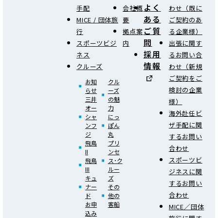
よく
手配
会社概
わせ（既に
ある
MICE / 団体旅
要
ご契約のあ
ご質
行
拠点案
る企業様）
問
スポーツビジ
内
出張に関す
採用
ネス
るお問い合
情報
クルーズ
わせ（新規
ご契約をご
お知
クル
検討の企業
らせ
ーズ
三井
の魅
様）
オー
力
海外赴任ビ
シャ
にっ
ザ手配に関
ンフ
ぽん
ジ
丸
するお問い
飛鳥
プリ
合わせ
II
ンセ
スポーツビ
飛鳥
ス･ク
III
ルー
ジネスに関
キュ
ズ
するお問い
ナー
その
合わせ
ド
他の
お申
客船
MICE／団体
込み