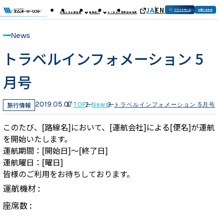
JA
EN
フライトサーチ
お問い合わせ
お知らせ
企業情報
事業紹介
よくあるご質問
採用情報
News
トラベルインフォメーション 5
月号
2019.05.07
旅行情報
TOP
News
トラベルインフォメーション 5月号
このたび、[路線名]において、[運航会社]による[便名]が運航
を開始いたします。
運航期間：[開始日]～[終了日]
運航曜日：[曜日]
皆様のご利用をお待ちしております。
運航機材 :
座席数 :