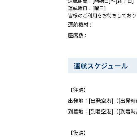
運航期間：[開始日]～[終了日]
運航曜日：[曜日]
皆様のご利用をお待ちしており
運航機材 :
座席数 :
運航スケジュール
【往路】
出発地：[出発空港]（[出発時
到着地：[到着空港]（[到着時
【復路】