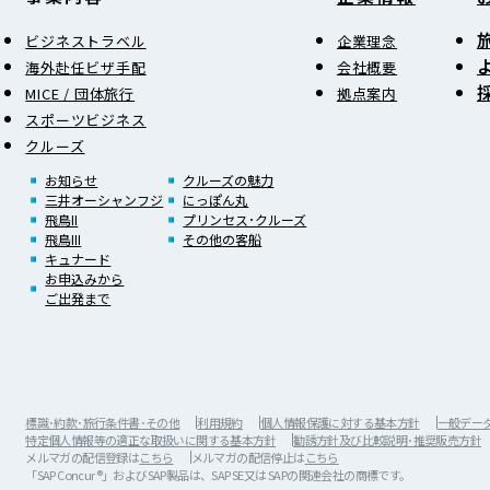
ビジネストラベル
企業理念
海外赴任ビザ手配
会社概要
MICE / 団体旅行
拠点案内
スポーツビジネス
クルーズ
お知らせ
クルーズの魅力
三井オーシャンフジ
にっぽん丸
飛鳥II
プリンセス･クルーズ
飛鳥III
その他の客船
キュナード
お申込みから
ご出発まで
標識･約款･旅行条件書･その他
利用規約
個人情報保護に対する基本方針
一般データ保
特定個人情報等の適正な取扱いに関する基本方針
勧誘方針及び比較説明･推奨販売方針
メルマガの配信登録は
こちら
メルマガの配信停止は
こちら
「SAP Concur®」およびSAP製品は、SAP SE又は SAPの関連会社の商標です。