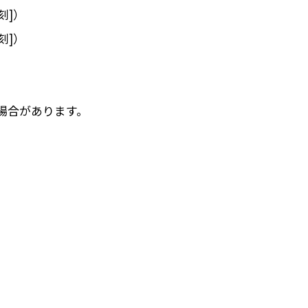
刻]）
刻]）
場合があります。