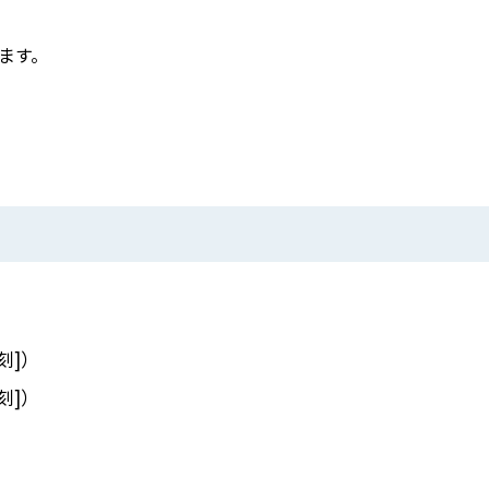
ます。
刻]）
刻]）