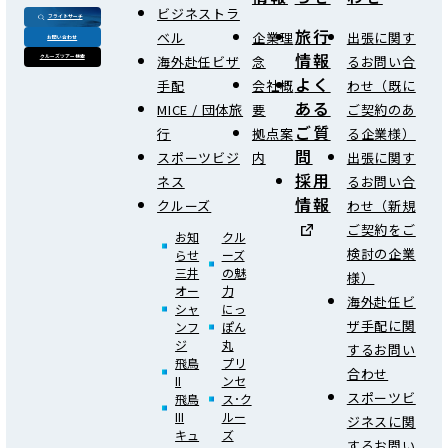
ビジネストラ
フライトサーチ
旅行
ベル
企業理
出張に関す
お問い合わせ
情報
海外赴任ビザ
念
るお問い合
クルーズツアー検索
よく
手配
会社概
わせ（既に
ある
MICE / 団体旅
要
ご契約のあ
ご質
行
拠点案
る企業様）
問
スポーツビジ
内
出張に関す
採用
ネス
るお問い合
情報
クルーズ
わせ（新規
ご契約をご
お知
クル
検討の企業
らせ
ーズ
三井
の魅
様）
オー
力
海外赴任ビ
シャ
にっ
ザ手配に関
ンフ
ぽん
ジ
丸
するお問い
飛鳥
プリ
合わせ
II
ンセ
スポーツビ
飛鳥
ス･ク
III
ルー
ジネスに関
キュ
ズ
するお問い