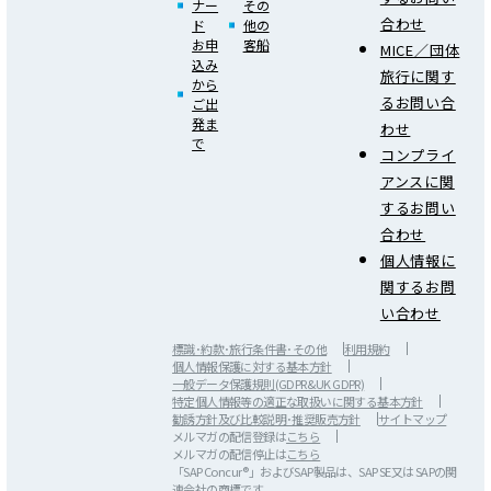
ナー
その
合わせ
ド
他の
お申
客船
MICE／団体
込み
旅行に関す
から
るお問い合
ご出
発ま
わせ
で
コンプライ
アンスに関
するお問い
合わせ
個人情報に
関するお問
い合わせ
標識･約款･旅行条件書･その他
利用規約
個人情報保護に対する基本方針
一般データ保護規則(GDPR&UK GDPR)
特定個人情報等の適正な取扱いに関する基本方針
勧誘方針及び比較説明･推奨販売方針
サイトマップ
メルマガの配信登録は
こちら
メルマガの配信停止は
こちら
「SAP Concur®」およびSAP製品は、SAP SE又は SAPの関
連会社の商標です。