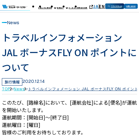
JA
EN
フライトサーチ
お問い合わせ
お知らせ
企業情報
事業紹介
よくあるご質問
採用情報
News
トラベルインフォメーション
JAL ボーナスFLY ON ポイントに
ついて
2020.12.14
旅行情報
TOP
News
トラベルインフォメーション JAL ボーナスFLY ON ポイン
このたび、[路線名]において、[運航会社]による[便名]が運航
を開始いたします。
運航期間：[開始日]～[終了日]
運航曜日：[曜日]
皆様のご利用をお待ちしております。