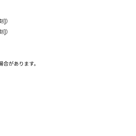
刻]）
刻]）
場合があります。