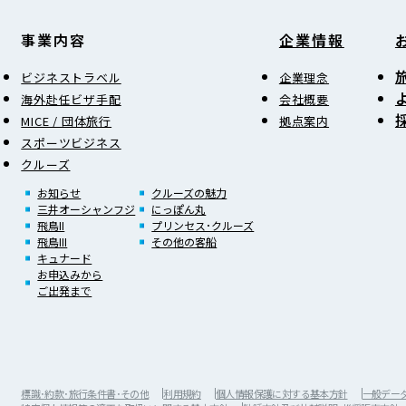
事業内容
企業情報
ビジネストラベル
企業理念
海外赴任ビザ手配
会社概要
MICE / 団体旅行
拠点案内
スポーツビジネス
クルーズ
お知らせ
クルーズの魅力
三井オーシャンフジ
にっぽん丸
飛鳥II
プリンセス･クルーズ
飛鳥III
その他の客船
キュナード
お申込みから
ご出発まで
標識･約款･旅行条件書･その他
利用規約
個人情報保護に対する基本方針
一般データ保