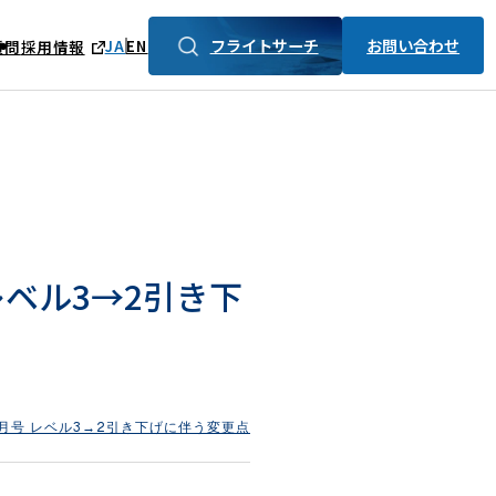
フライトサーチ
お問い合わせ
JA
EN
質問
採用情報
 レベル3→2引き下
11月号 レベル3→2引き下げに伴う変更点