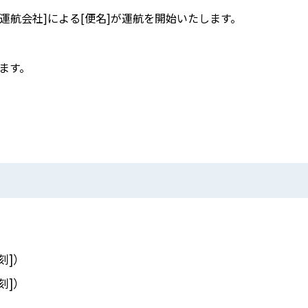
[運航会社]による[便名]が運航を開始いたします。
ます。
刻]）
刻]）