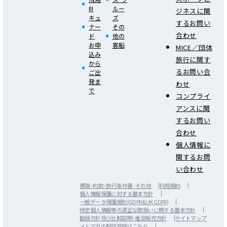
III
ルー
ジネスに関
キュ
ズ
するお問い
ナー
その
合わせ
ド
他の
お申
客船
MICE／団体
込み
旅行に関す
から
るお問い合
ご出
発ま
わせ
で
コンプライ
アンスに関
するお問い
合わせ
個人情報に
関するお問
い合わせ
標識･約款･旅行条件書･その他
利用規約
個人情報保護に対する基本方針
一般データ保護規則(GDPR&UK GDPR)
特定個人情報等の適正な取扱いに関する基本方針
勧誘方針及び比較説明･推奨販売方針
サイトマップ
メルマガの配信登録は
こちら