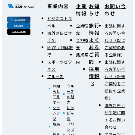
事業内容
企業
お知
お問い合
情報
らせ
わせ
ビジネストラ
フライトサーチ
旅行
ベル
企業理
出張に関す
お問い合わせ
情報
海外赴任ビザ
念
るお問い合
クルーズツアー検索
よく
手配
会社概
わせ（既に
ある
MICE / 団体旅
要
ご契約のあ
ご質
行
拠点案
る企業様）
問
スポーツビジ
内
出張に関す
採用
ネス
るお問い合
情報
クルーズ
わせ（新規
ご契約をご
お知
クル
検討の企業
らせ
ーズ
三井
の魅
様）
オー
力
海外赴任ビ
シャ
にっ
ザ手配に関
ンフ
ぽん
ジ
丸
するお問い
飛鳥
プリ
合わせ
II
ンセ
スポーツビ
飛鳥
ス･ク