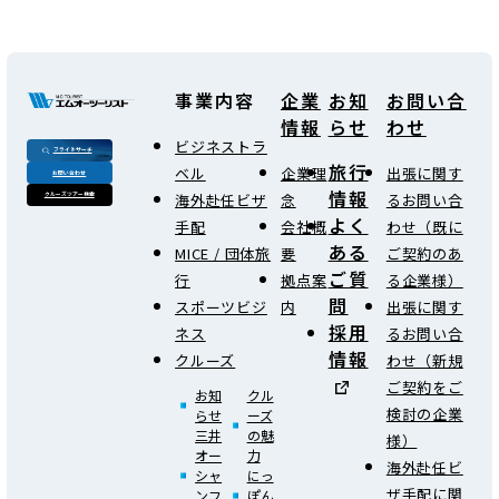
事業内容
企業
お知
お問い合
情報
らせ
わせ
ビジネストラ
フライトサーチ
旅行
ベル
企業理
出張に関す
お問い合わせ
情報
海外赴任ビザ
念
るお問い合
クルーズツアー検索
よく
手配
会社概
わせ（既に
ある
MICE / 団体旅
要
ご契約のあ
ご質
行
拠点案
る企業様）
問
スポーツビジ
内
出張に関す
採用
ネス
るお問い合
情報
クルーズ
わせ（新規
ご契約をご
お知
クル
検討の企業
らせ
ーズ
三井
の魅
様）
オー
力
海外赴任ビ
シャ
にっ
ザ手配に関
ンフ
ぽん