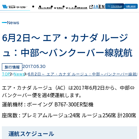
JA
EN
フライトサーチ
お問い合わせ
お知らせ
企業情報
事業紹介
よくあるご質問
採用情報
News
6月2日～ エア・カナダ ルージ
ュ：中部～バンクーバー線就航
2017.05.30
旅行情報
TOP
News
6月2日～ エア・カナダ ルージュ：中部～バンクーバー線就
エア・カナダ ルージュ（AC）は2017年6月2日から、中部⇔
バンクーバー便を週4便運航します。
運航機材 : ボーイング B767-300ER型機
座席数 : プレミアムルージュ:24席 ルージュ256席 計280席
運航スケジュール