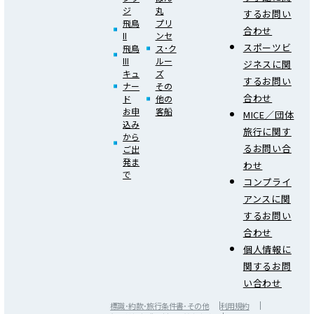
ジ
丸
するお問い
飛鳥
プリ
合わせ
II
ンセ
スポーツビ
飛鳥
ス･ク
III
ルー
ジネスに関
キュ
ズ
するお問い
ナー
その
合わせ
ド
他の
お申
客船
MICE／団体
込み
旅行に関す
から
るお問い合
ご出
発ま
わせ
で
コンプライ
アンスに関
するお問い
合わせ
個人情報に
関するお問
い合わせ
標識･約款･旅行条件書･その他
利用規約