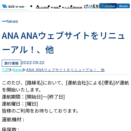
JA
EN
フライトサーチ
お問い合わせ
お知らせ
企業情報
事業紹介
よくあるご質問
採用情報
News
ANA ANAウェブサイトをリニュ
ーアル！、他
2022.09.22
旅行情報
TOP
News
ANA ANAウェブサイトをリニューアル！、他
このたび、[路線名]において、[運航会社]による[便名]が運航
を開始いたします。
運航期間：[開始日]～[終了日]
運航曜日：[曜日]
皆様のご利用をお待ちしております。
運航機材 :
座席数 :