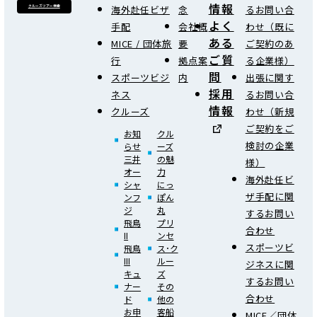
情報
海外赴任ビザ
念
るお問い合
クルーズツアー検索
よく
手配
会社概
わせ（既に
ある
MICE / 団体旅
要
ご契約のあ
ご質
行
拠点案
る企業様）
問
スポーツビジ
内
出張に関す
採用
ネス
るお問い合
情報
クルーズ
わせ（新規
ご契約をご
お知
クル
検討の企業
らせ
ーズ
三井
の魅
様）
オー
力
海外赴任ビ
シャ
にっ
ザ手配に関
ンフ
ぽん
ジ
丸
するお問い
飛鳥
プリ
合わせ
II
ンセ
スポーツビ
飛鳥
ス･ク
III
ルー
ジネスに関
キュ
ズ
するお問い
ナー
その
合わせ
ド
他の
お申
客船
MICE／団体