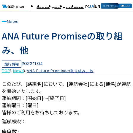
JA
EN
フライトサーチ
お問い合わせ
お知らせ
企業情報
事業紹介
よくあるご質問
採用情報
News
ANA Future Promiseの取り組
み、他
2022.11.04
旅行情報
TOP
News
ANA Future Promiseの取り組み、他
このたび、[路線名]において、[運航会社]による[便名]が運航
を開始いたします。
運航期間：[開始日]～[終了日]
運航曜日：[曜日]
皆様のご利用をお待ちしております。
運航機材 :
座席数 :