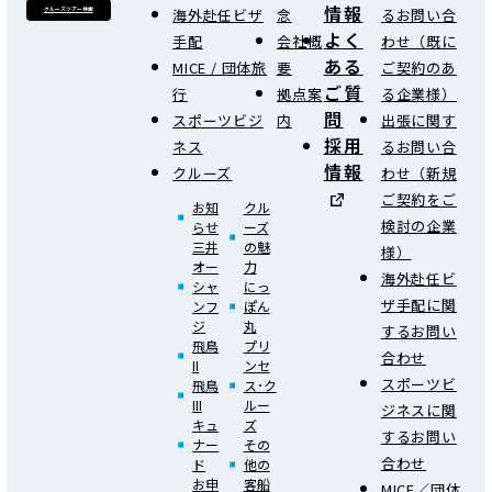
情報
海外赴任ビザ
念
るお問い合
クルーズツアー検索
よく
手配
会社概
わせ（既に
ある
MICE / 団体旅
要
ご契約のあ
ご質
行
拠点案
る企業様）
問
スポーツビジ
内
出張に関す
採用
ネス
るお問い合
情報
クルーズ
わせ（新規
ご契約をご
お知
クル
検討の企業
らせ
ーズ
三井
の魅
様）
オー
力
海外赴任ビ
シャ
にっ
ザ手配に関
ンフ
ぽん
ジ
丸
するお問い
飛鳥
プリ
合わせ
II
ンセ
スポーツビ
飛鳥
ス･ク
III
ルー
ジネスに関
キュ
ズ
するお問い
ナー
その
合わせ
ド
他の
お申
客船
MICE／団体