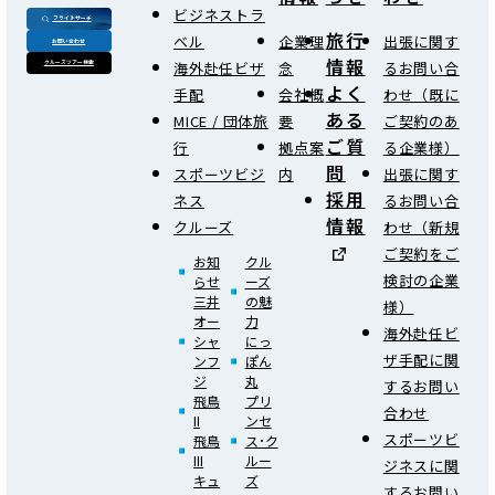
ビジネストラ
フライトサーチ
旅行
ベル
企業理
出張に関す
お問い合わせ
情報
海外赴任ビザ
念
るお問い合
クルーズツアー検索
よく
手配
会社概
わせ（既に
ある
MICE / 団体旅
要
ご契約のあ
ご質
行
拠点案
る企業様）
問
スポーツビジ
内
出張に関す
採用
ネス
るお問い合
情報
クルーズ
わせ（新規
ご契約をご
お知
クル
検討の企業
らせ
ーズ
三井
の魅
様）
オー
力
海外赴任ビ
シャ
にっ
ザ手配に関
ンフ
ぽん
ジ
丸
するお問い
飛鳥
プリ
合わせ
II
ンセ
スポーツビ
飛鳥
ス･ク
III
ルー
ジネスに関
キュ
ズ
するお問い