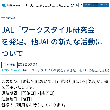
JA
EN
フライトサーチ
お問い合わせ
お知らせ
企業情報
事業紹介
よくあるご質問
採用情報
News
JAL「ワークスタイル研究会」
を発足、他JALの新たな活動に
ついて
2022.03.04
旅行情報
TOP
News
JAL「ワークスタイル研究会」を発足、他JALの新たな活動
このたび、[路線名]において、[運航会社]による[便名]が運航
を開始いたします。
運航期間：[開始日]～[終了日]
運航曜日：[曜日]
皆様のご利用をお待ちしております。