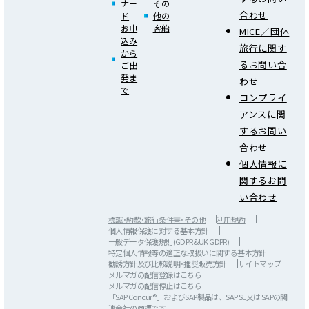
ナー
その
合わせ
ド
他の
お申
客船
MICE／団体
込み
旅行に関す
から
るお問い合
ご出
発ま
わせ
で
コンプライ
アンスに関
するお問い
合わせ
個人情報に
関するお問
い合わせ
標識･約款･旅行条件書･その他
利用規約
個人情報保護に対する基本方針
一般データ保護規則(GDPR&UK GDPR)
特定個人情報等の適正な取扱いに関する基本方針
勧誘方針及び比較説明･推奨販売方針
サイトマップ
メルマガの配信登録は
こちら
メルマガの配信停止は
こちら
「SAP Concur®」およびSAP製品は、SAP SE又は SAPの関
連会社の商標です。