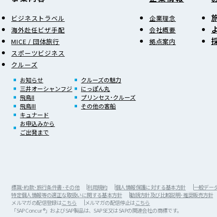
ビジネストラベル
企業理念
海外赴任ビザ手配
会社概要
MICE / 団体旅行
拠点案内
スポーツビジネス
クルーズ
お知らせ
クルーズの魅力
三井オーシャンフジ
にっぽん丸
飛鳥II
プリンセス･クルーズ
飛鳥III
その他の客船
キュナード
お申込みから
ご出発まで
標識･約款･旅行条件書･その他
利用規約
個人情報保護に対する基本方針
一般データ保
特定個人情報等の適正な取扱いに関する基本方針
勧誘方針及び比較説明･推奨販売方針
メルマガの配信登録は
こちら
メルマガの配信停止は
こちら
「SAP Concur®」およびSAP製品は、SAP SE又は SAPの関連会社の商標です。