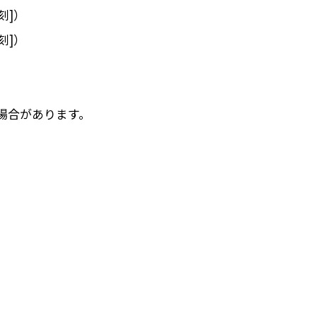
刻]）
刻]）
場合があります。