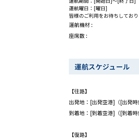
運航期間：[開始日]～[終了日]
運航曜日：[曜日]
皆様のご利用をお待ちしており
運航機材 :
座席数 :
運航スケジュール
【往路】
出発地：[出発空港]（[出発時
到着地：[到着空港]（[到着時
【復路】