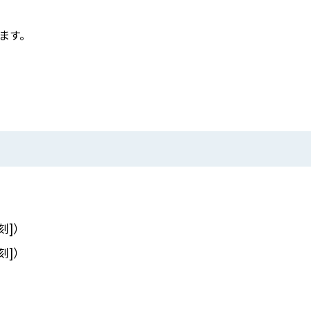
ます。
刻]）
刻]）