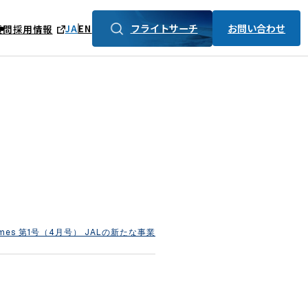
フライトサーチ
お問い合わせ
JA
EN
質問
採用情報
Times 第1号（4月号） JALの新たな事業