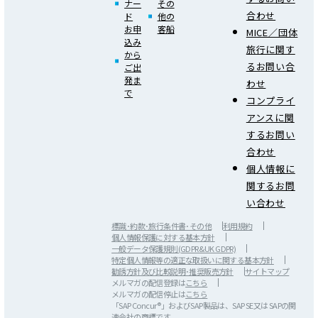
ナー
その
合わせ
ド
他の
お申
客船
MICE／団体
込み
旅行に関す
から
るお問い合
ご出
発ま
わせ
で
コンプライ
アンスに関
するお問い
合わせ
個人情報に
関するお問
い合わせ
標識･約款･旅行条件書･その他
利用規約
個人情報保護に対する基本方針
一般データ保護規則(GDPR&UK GDPR)
特定個人情報等の適正な取扱いに関する基本方針
勧誘方針及び比較説明･推奨販売方針
サイトマップ
メルマガの配信登録は
こちら
メルマガの配信停止は
こちら
「SAP Concur®」およびSAP製品は、SAP SE又は SAPの関
連会社の商標です。