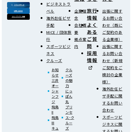
ビジネストラ
フライトサーチ
旅行
ベル
企業理
出張に関す
お問い合わせ
情報
海外赴任ビザ
念
るお問い合
クルーズツアー検索
よく
手配
会社概
わせ（既に
ある
MICE / 団体旅
要
ご契約のあ
ご質
行
拠点案
る企業様）
問
スポーツビジ
内
出張に関す
採用
ネス
るお問い合
情報
クルーズ
わせ（新規
ご契約をご
お知
クル
検討の企業
らせ
ーズ
三井
の魅
様）
オー
力
海外赴任ビ
シャ
にっ
ザ手配に関
ンフ
ぽん
ジ
丸
するお問い
飛鳥
プリ
合わせ
II
ンセ
スポーツビ
飛鳥
ス･ク
III
ルー
ジネスに関
キュ
ズ
するお問い