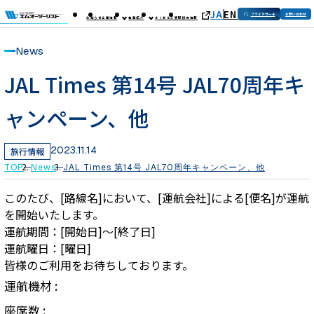
JA
EN
フライトサーチ
お問い合わせ
お知らせ
企業情報
事業紹介
よくあるご質問
採用情報
News
JAL Times 第14号 JAL70周年キ
ャンペーン、他
2023.11.14
旅行情報
TOP
News
JAL Times 第14号 JAL70周年キャンペーン、他
このたび、[路線名]において、[運航会社]による[便名]が運航
を開始いたします。
運航期間：[開始日]～[終了日]
運航曜日：[曜日]
皆様のご利用をお待ちしております。
運航機材 :
座席数 :