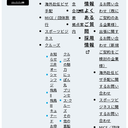
情報
海外赴任ビザ
念
るお問い合
クルーズツアー検索
よく
手配
会社概
わせ（既に
ある
MICE / 団体旅
要
ご契約のあ
ご質
行
拠点案
る企業様）
問
スポーツビジ
内
出張に関す
採用
ネス
るお問い合
情報
クルーズ
わせ（新規
ご契約をご
お知
クル
検討の企業
らせ
ーズ
三井
の魅
様）
オー
力
海外赴任ビ
シャ
にっ
ザ手配に関
ンフ
ぽん
ジ
丸
するお問い
飛鳥
プリ
合わせ
II
ンセ
スポーツビ
飛鳥
ス･ク
III
ルー
ジネスに関
キュ
ズ
するお問い
ナー
その
合わせ
ド
他の
お申
客船
MICE／団体