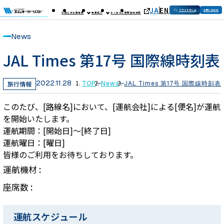
JA
EN
フライトサーチ
お問い合わせ
お知らせ
企業情報
事業紹介
よくあるご質問
採用情報
News
JAL Times 第17号 国際線時刻表
2022.11.28
旅行情報
TOP
News
JAL Times 第17号 国際線時刻表
このたび、[路線名]において、[運航会社]による[便名]が運航
を開始いたします。
運航期間：[開始日]～[終了日]
運航曜日：[曜日]
皆様のご利用をお待ちしております。
運航機材 :
座席数 :
運航スケジュール