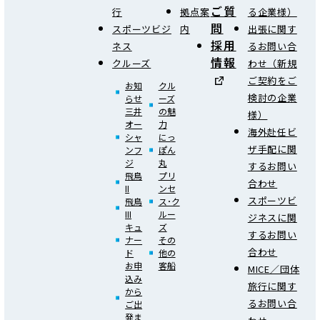
ご質
行
拠点案
る企業様）
問
スポーツビジ
内
出張に関す
採用
ネス
るお問い合
情報
クルーズ
わせ（新規
ご契約をご
お知
クル
検討の企業
らせ
ーズ
三井
の魅
様）
オー
力
海外赴任ビ
シャ
にっ
ザ手配に関
ンフ
ぽん
ジ
丸
するお問い
飛鳥
プリ
合わせ
II
ンセ
スポーツビ
飛鳥
ス･ク
III
ルー
ジネスに関
キュ
ズ
するお問い
ナー
その
合わせ
ド
他の
お申
客船
MICE／団体
込み
旅行に関す
から
るお問い合
ご出
発ま