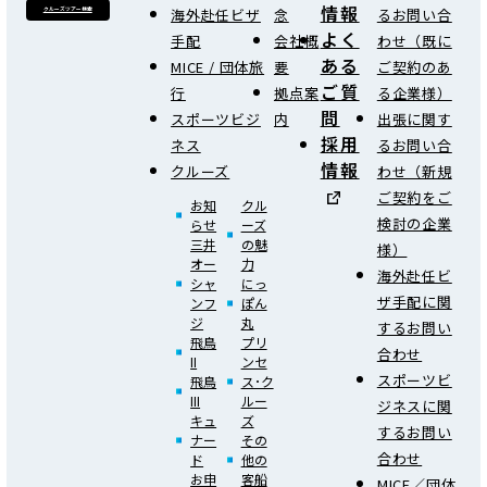
情報
海外赴任ビザ
念
るお問い合
クルーズツアー検索
よく
手配
会社概
わせ（既に
ある
MICE / 団体旅
要
ご契約のあ
ご質
行
拠点案
る企業様）
問
スポーツビジ
内
出張に関す
採用
ネス
るお問い合
情報
クルーズ
わせ（新規
ご契約をご
お知
クル
検討の企業
らせ
ーズ
三井
の魅
様）
オー
力
海外赴任ビ
シャ
にっ
ザ手配に関
ンフ
ぽん
ジ
丸
するお問い
飛鳥
プリ
合わせ
II
ンセ
スポーツビ
飛鳥
ス･ク
III
ルー
ジネスに関
キュ
ズ
するお問い
ナー
その
合わせ
ド
他の
お申
客船
MICE／団体