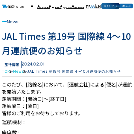
JA
EN
フライトサーチ
お問い合わせ
お知らせ
企業情報
事業紹介
よくあるご質問
採用情報
News
JAL Times 第19号 国際線 4〜10
月運航便のお知らせ
2024.02.01
旅行情報
TOP
News
JAL Times 第19号 国際線 4〜10月運航便のお知らせ
このたび、[路線名]において、[運航会社]による[便名]が運航
を開始いたします。
運航期間：[開始日]～[終了日]
運航曜日：[曜日]
皆様のご利用をお待ちしております。
運航機材 :
座席数 :