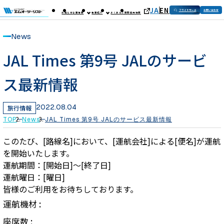
JA
EN
フライトサーチ
お問い合わせ
お知らせ
企業情報
事業紹介
よくあるご質問
採用情報
News
JAL Times 第9号 JALのサービ
ス最新情報
2022.08.04
旅行情報
TOP
News
JAL Times 第9号 JALのサービス最新情報
このたび、[路線名]において、[運航会社]による[便名]が運航
を開始いたします。
運航期間：[開始日]～[終了日]
運航曜日：[曜日]
皆様のご利用をお待ちしております。
運航機材 :
座席数 :