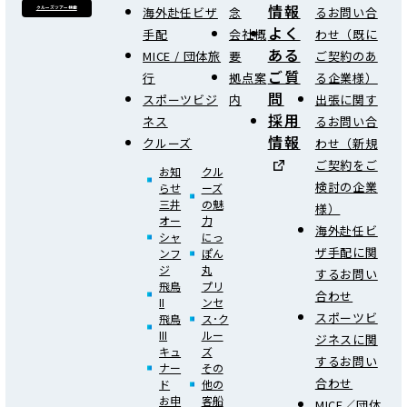
情報
海外赴任ビザ
念
るお問い合
クルーズツアー検索
よく
手配
会社概
わせ（既に
ある
MICE / 団体旅
要
ご契約のあ
ご質
行
拠点案
る企業様）
問
スポーツビジ
内
出張に関す
採用
ネス
るお問い合
情報
クルーズ
わせ（新規
ご契約をご
お知
クル
検討の企業
らせ
ーズ
三井
の魅
様）
オー
力
海外赴任ビ
シャ
にっ
ザ手配に関
ンフ
ぽん
ジ
丸
するお問い
飛鳥
プリ
合わせ
II
ンセ
スポーツビ
飛鳥
ス･ク
III
ルー
ジネスに関
キュ
ズ
するお問い
ナー
その
合わせ
ド
他の
お申
客船
MICE／団体