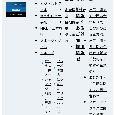
ビジネストラ
フライトサーチ
旅行
ベル
企業理
出張に関す
お問い合わせ
情報
海外赴任ビザ
念
るお問い合
クルーズツアー検索
よく
手配
会社概
わせ（既に
ある
MICE / 団体旅
要
ご契約のあ
ご質
行
拠点案
る企業様）
問
スポーツビジ
内
出張に関す
採用
ネス
るお問い合
情報
クルーズ
わせ（新規
ご契約をご
お知
クル
検討の企業
らせ
ーズ
三井
の魅
様）
オー
力
海外赴任ビ
シャ
にっ
ザ手配に関
ンフ
ぽん
ジ
丸
するお問い
飛鳥
プリ
合わせ
II
ンセ
スポーツビ
飛鳥
ス･ク
III
ルー
ジネスに関
キュ
ズ
するお問い