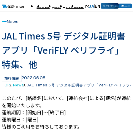
JA
EN
フライトサーチ
お問い合わせ
お知らせ
企業情報
事業紹介
よくあるご質問
採用情報
News
JAL Times 5号 デジタル証明書
アプリ「VeriFLY ベリフライ」
特集、他
2022.06.08
旅行情報
TOP
News
JAL Times 5号 デジタル証明書アプリ「VeriFLY ベリフ
このたび、[路線名]において、[運航会社]による[便名]が運航
を開始いたします。
運航期間：[開始日]～[終了日]
運航曜日：[曜日]
皆様のご利用をお待ちしております。