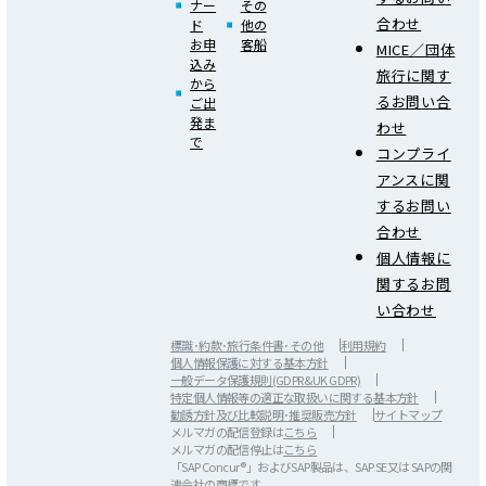
ナー
その
合わせ
ド
他の
お申
客船
MICE／団体
込み
旅行に関す
から
るお問い合
ご出
発ま
わせ
で
コンプライ
アンスに関
するお問い
合わせ
個人情報に
関するお問
い合わせ
標識･約款･旅行条件書･その他
利用規約
個人情報保護に対する基本方針
一般データ保護規則(GDPR&UK GDPR)
特定個人情報等の適正な取扱いに関する基本方針
勧誘方針及び比較説明･推奨販売方針
サイトマップ
メルマガの配信登録は
こちら
メルマガの配信停止は
こちら
「SAP Concur®」およびSAP製品は、SAP SE又は SAPの関
連会社の商標です。