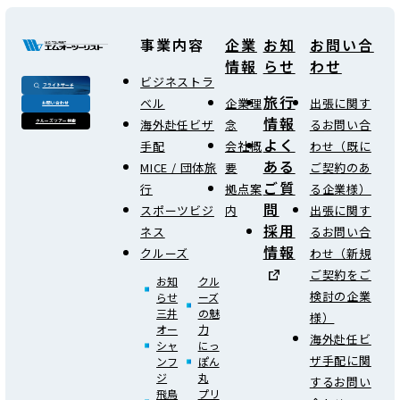
事業内容
企業
お知
お問い合
情報
らせ
わせ
ビジネストラ
フライトサーチ
旅行
ベル
企業理
出張に関す
お問い合わせ
情報
海外赴任ビザ
念
るお問い合
クルーズツアー検索
よく
手配
会社概
わせ（既に
ある
MICE / 団体旅
要
ご契約のあ
ご質
行
拠点案
る企業様）
問
スポーツビジ
内
出張に関す
採用
ネス
るお問い合
情報
クルーズ
わせ（新規
ご契約をご
お知
クル
検討の企業
らせ
ーズ
三井
の魅
様）
オー
力
海外赴任ビ
シャ
にっ
ザ手配に関
ンフ
ぽん
ジ
丸
するお問い
飛鳥
プリ