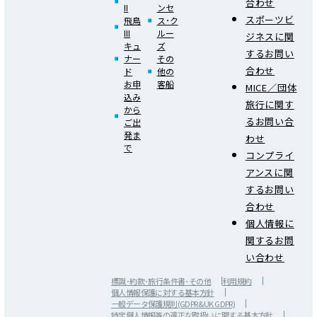
合わせ
II
ンセ
スポーツビ
飛鳥
ス･ク
III
ルー
ジネスに関
キュ
ズ
するお問い
ナー
その
合わせ
ド
他の
お申
客船
MICE／団体
込み
旅行に関す
から
るお問い合
ご出
発ま
わせ
で
コンプライ
アンスに関
するお問い
合わせ
個人情報に
関するお問
い合わせ
標識･約款･旅行条件書･その他
利用規約
個人情報保護に対する基本方針
一般データ保護規則(GDPR&UK GDPR)
特定個人情報等の適正な取扱いに関する基本方針